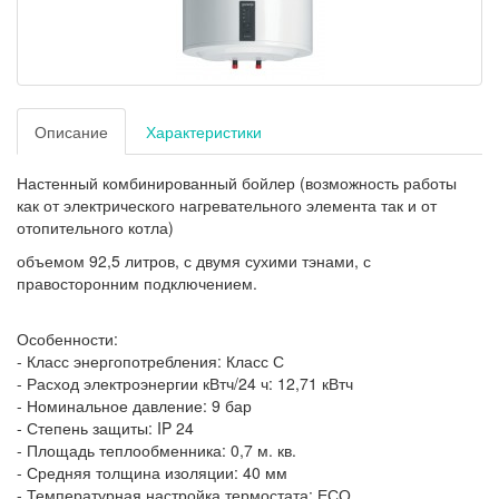
Описание
Характеристики
Настенный комбинированный бойлер (возможность работы
как от электрического нагревательного элемента так и от
отопительного котла)
Подробнее:
объемом 92,5 литров, с двумя сухими тэнами, с
https://bt.rozetka.com.ua/gorenje-
gbk-
правосторонним подключением.
80-
ln/p402279/
Особенности:
- Класс энергопотребления: Класс С
- Расход электроэнергии кВтч/24 ч: 12,71 кВтч
- Номинальное давление: 9 бар
- Степень защиты: IP 24
- Площадь теплообменника: 0,7 м. кв.
- Средняя толщина изоляции: 40 мм
- Температурная настройка термостата: ЕСО