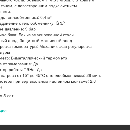
тэном, с левосторонним подключением.
Подробнее:
https://bt.rozetka.com.ua/gorenje-
ности:
gbk-
дь теплообменника: 0,4 м²
80-
единение к теплообменнику: G 3/4
ln/p402279/
ее давление: 9 бар
иал бака: Бак из эмалированной стали
ный анод: Защитный магниевый анод
ировка температуры: Механическая регулировка
атуры
метр: Биметаллический термометр
а от замерзания: Да
атор работы ТЭНа: Да
 нагрева от 15° до 45°С с теплообменником: 28 мин.
потери при вертикальном настенном монтаже: 2,8
ч
я 5 лет.
ция