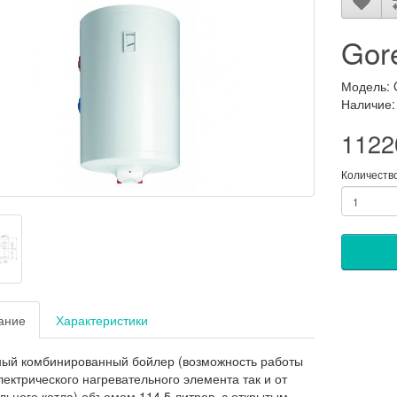
Gor
Модель: 
Наличие:
1122
Количеств
ание
Характеристики
ый комбинированный бойлер (возможность работы
электрического нагревательного элемента так и от
льного котла
) объемом 114,5 литров, с открытым