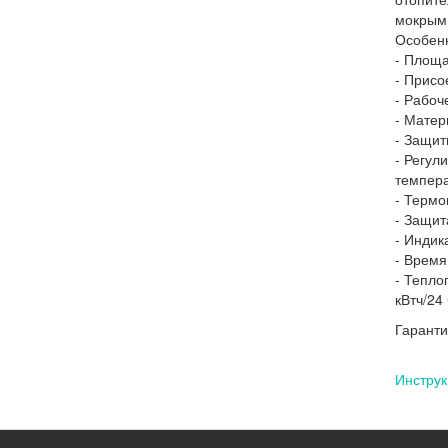
мокрым 
Особен
- Площа
- Присо
- Рабоч
- Матер
- Защит
- Регул
темпер
- Термо
- Защит
- Индик
- Время
- Тепло
кВтч/24 
Гаранти
Инструк